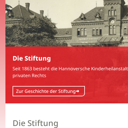
Die Stiftung
Seit 1863 besteht die Hannoversche Kinderheilanstal
privaten Rechts
Zur Geschichte der Stiftung
Die Stiftung